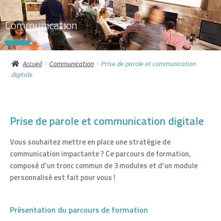
M
Communication
e
i
Accueil
Communication
Prise de parole et communication
l
digitale
l
e
Prise de parole et communication digitale
u
Vous souhaitez mettre en place une stratégie de
r
communication impactante ? Ce parcours de formation,
composé d’un tronc commun de 3 modules et d’un module
s
personnalisé est fait pour vous !
c
Présentation du parcours de formation
a