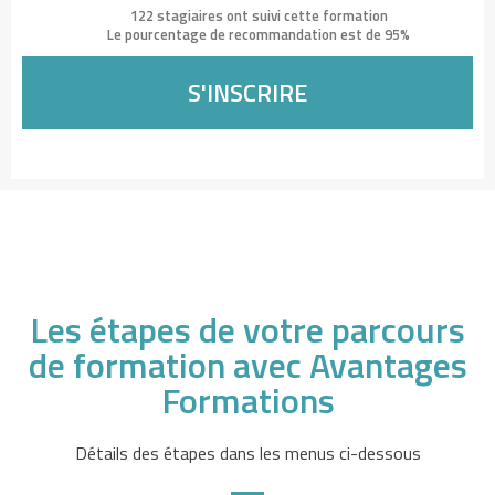
P
122 stagiaires ont suivi cette formation
o
Le pourcentage de recommandation est de 95%
u
S'INSCRIRE
r
t
a
n
t
,
i
l
s
Les étapes de votre parcours
n
de formation avec Avantages
e
Formations
s
o
n
Détails des étapes dans les menus ci-dessous
t