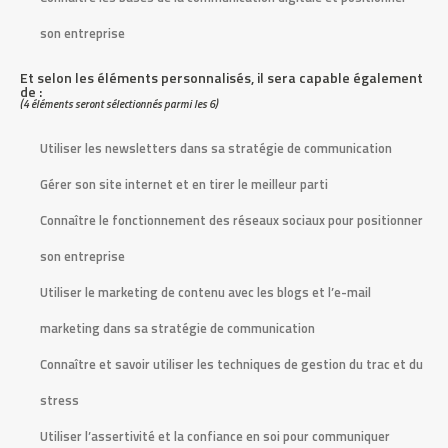
p
son entreprise
e
Et selon les éléments personnalisés, il sera capable également
de :
(4 éléments seront sélectionnés parmi les 6)
C
a
Utiliser les newsletters dans sa stratégie de communication
s
Gérer son site internet et en tirer le meilleur parti
i
Connaître le fonctionnement des réseaux sociaux pour positionner
n
o
son entreprise
P
Utiliser le marketing de contenu avec les blogs et l’e-mail
a
y
marketing dans sa stratégie de communication
P
Connaître et savoir utiliser les techniques de gestion du trac et du
a
l
stress
2
Utiliser l’assertivité et la confiance en soi pour communiquer
0