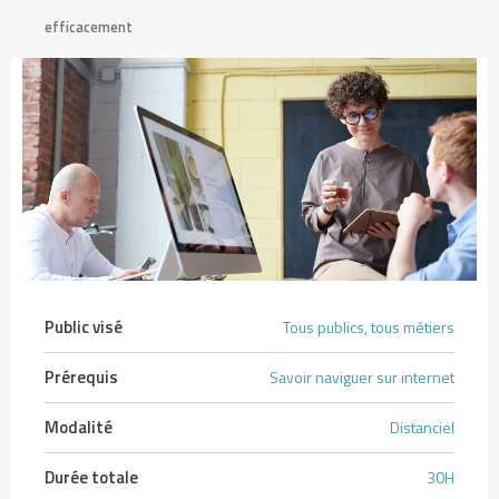
efficacement
2
6
:
d
é
p
ô
t
s
,
f
Public visé
Tous publics, tous métiers
i
s
Prérequis
Savoir naviguer sur internet
c
a
Modalité
Distanciel
l
i
Durée totale
30H