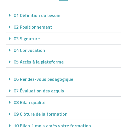
q
u
01 Définition du besoin
e
l
02 Positionnement
a
p
03 Signature
o
04 Convocation
i
n
05 Accès à la plateforme
t
e
06 Rendez-vous pédagogique
d
e
07 Évaluation des acquis
l
'
08 Bilan qualité
i
09 Clôture de la formation
c
e
10 Bilan 1 mois après votre formation