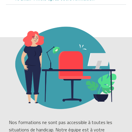
b
e
r
g
e
n
m
a
t
i
è
r
e
d
e
p
r
Nos formations ne sont pas accessible à toutes les
o
situations de handicap. Notre équipe est à votre