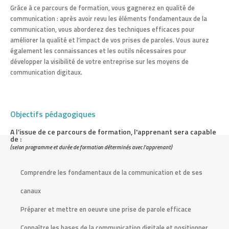
Grâce à ce parcours de formation, vous gagnerez en qualité de
s
communication : après avoir revu les éléments fondamentaux de la
communication, vous aborderez des techniques efficaces pour
i
améliorer la qualité et l’impact de vos prises de paroles. Vous aurez
également les connaissances et les outils nécessaires pour
n
développer la visibilité de votre entreprise sur les moyens de
o
communication digitaux.
s
Objectifs pédagogiques
e
A l’issue de ce parcours de formation, l'apprenant sera capable
n
de :
(selon programme et durée de formation déterminés avec l'apprenant)
e
Comprendre les fondamentaux de la communication et de ses
u
canaux
r
Préparer et mettre en oeuvre une prise de parole efficace
o
Connaître les bases de la communication digitale et positionner