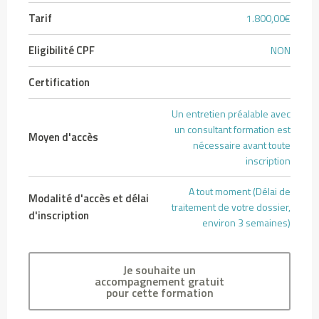
t
Tarif
1.800,00€
é
e
Eligibilité CPF
NON
t
v
Certification
r
a
Un entretien préalable avec
i
un consultant formation est
Moyen d'accès
s
nécessaire avant toute
inscription
p
l
A tout moment (Délai de
a
Modalité d'accès et délai
traitement de votre dossier,
d'inscription
f
environ 3 semaines)
o
n
d
Je souhaite un
accompagnement gratuit
s
pour cette formation
: