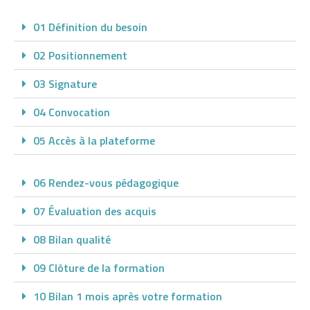
t
a
01 Définition du besoin
n
02 Positionnement
t
m
03 Signature
i
n
04 Convocation
i
05 Accès à la plateforme
m
u
m
06 Rendez-vous pédagogique
d
07 Évaluation des acquis
u
d
08 Bilan qualité
é
p
09 Clôture de la formation
ô
10 Bilan 1 mois après votre formation
t