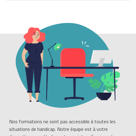
a
d
é
j
à
é
t
é
m
e
n
t
i
o
n
n
Nos formations ne sont pas accessible à toutes les
é
situations de handicap. Notre équipe est à votre
.