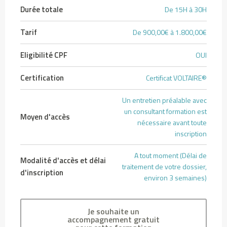
é
Durée totale
De 15H à 30H
p
ô
Tarif
De 900,00€ à 1.800,00€
t
s
Eligibilité CPF
OUI
,
f
Certification
Certificat VOLTAIRE®
i
Un entretien préalable avec
s
un consultant formation est
c
Moyen d'accès
nécessaire avant toute
a
inscription
l
i
A tout moment (Délai de
Modalité d'accès et délai
t
traitement de votre dossier,
d'inscription
environ 3 semaines)
é
e
t
Je souhaite un
v
accompagnement gratuit