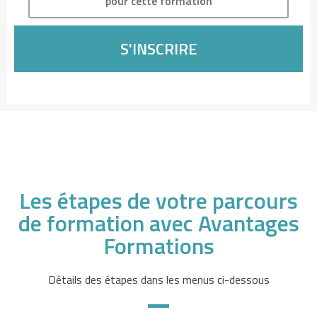
pour cette formation
r
a
i
S'INSCRIRE
s
p
l
a
f
o
n
d
Les étapes de votre parcours
s
de formation avec Avantages
:
L
Formations
e
m
Détails des étapes dans les menus ci-dessous
o
n