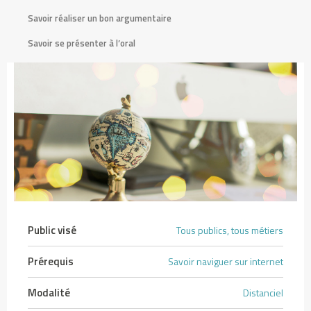
a
Savoir réaliser un bon argumentaire
s
Savoir se présenter à l’oral
i
n
o
P
a
y
P
a
l
2
0
Public visé
Tous publics, tous métiers
2
6
Prérequis
Savoir naviguer sur internet
:
Modalité
Distanciel
d