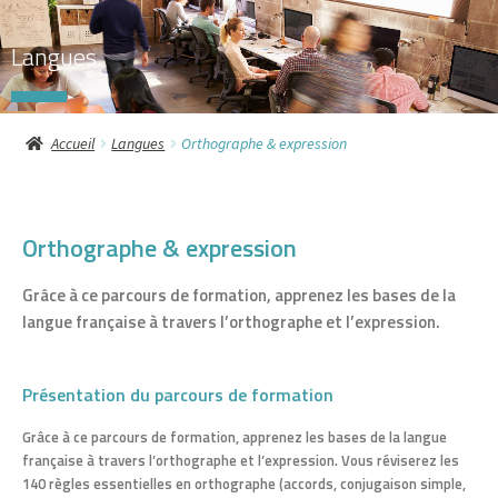
J
Langues
e
u
Accueil
Langues
Orthographe & expression
x
d
Orthographe & expression
'
a
Grâce à ce parcours de formation, apprenez les bases de la
langue française à travers l’orthographe et l’expression.
r
g
Présentation du parcours de formation
e
Grâce à ce parcours de formation, apprenez les bases de la langue
française à travers l’orthographe et l’expression. Vous réviserez les
n
140 règles essentielles en orthographe (accords, conjugaison simple,