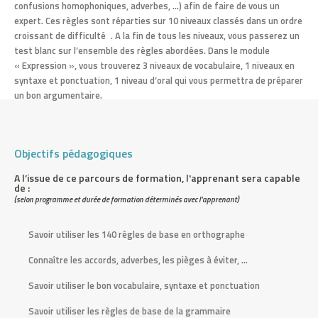
confusions homophoniques, adverbes, …) afin de faire de vous un
t
expert. Ces règles sont réparties sur 10 niveaux classés dans un ordre
croissant de difficulté . A la fin de tous les niveaux, vous passerez un
e
test blanc sur l’ensemble des règles abordées. Dans le module
« Expression », vous trouverez 3 niveaux de vocabulaire, 1 niveaux en
t
syntaxe et ponctuation, 1 niveau d’oral qui vous permettra de préparer
un bon argumentaire.
a
t
Objectifs pédagogiques
s
A l’issue de ce parcours de formation, l'apprenant sera capable
u
de :
(selon programme et durée de formation déterminés avec l'apprenant)
n
Savoir utiliser les 140 règles de base en orthographe
i
Connaître les accords, adverbes, les pièges à éviter, …
s
Savoir utiliser le bon vocabulaire, syntaxe et ponctuation
Savoir utiliser les règles de base de la grammaire
C