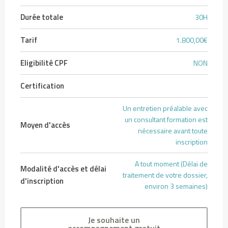
v
Durée totale
30H
r
a
Tarif
1.800,00€
i
s
Eligibilité CPF
NON
p
Certification
l
a
Un entretien préalable avec
f
un consultant formation est
Moyen d'accès
o
nécessaire avant toute
n
inscription
d
s
A tout moment (Délai de
Modalité d'accès et délai
traitement de votre dossier,
:
d'inscription
environ 3 semaines)
M
a
i
Je souhaite un
s