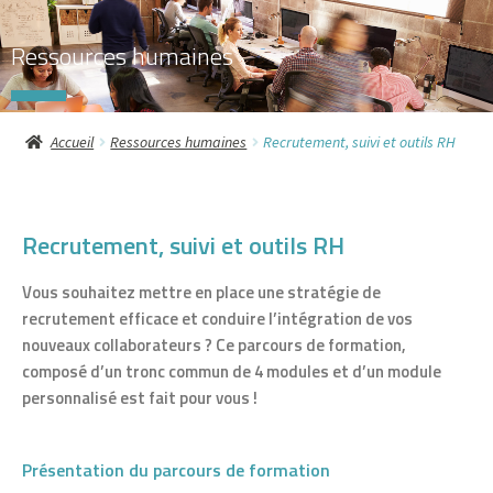
J
Ressources humaines
e
u
Accueil
Ressources humaines
Recrutement, suivi et outils RH
x
d
Recrutement, suivi et outils RH
e
s
Vous souhaitez mettre en place une stratégie de
recrutement efficace et conduire l’intégration de vos
o
nouveaux collaborateurs ? Ce parcours de formation,
composé d’un tronc commun de 4 modules et d’un module
c
personnalisé est fait pour vous !
i
e
Présentation du parcours de formation