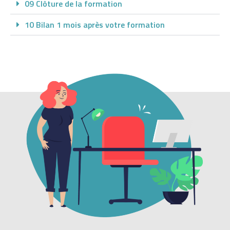
o
09 Clôture de la formation
n
10 Bilan 1 mois après votre formation
s
t
a
n
t
e
s
a
u
B
r
é
s
i
l
.