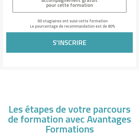
accompagnement gratuit
pour cette formation
l
e
60 stagiaires ont suivi cette formation
s
Le pourcentage de recommandation est de 80%
l
o
S'INSCRIRE
t
e
r
i
e
s
s
o
Les étapes de votre parcours
n
de formation avec Avantages
t
r
Formations
e
s