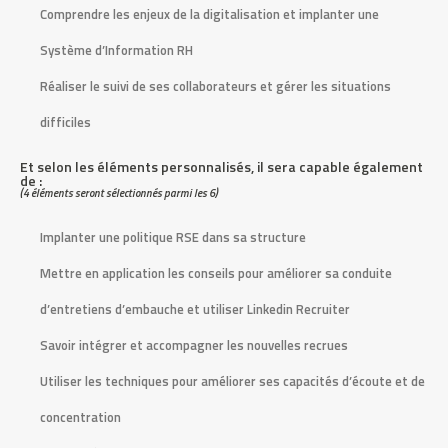
Comprendre les enjeux de la digitalisation et implanter une
C
Système d’Information RH
a
Réaliser le suivi de ses collaborateurs et gérer les situations
s
i
difficiles
n
o
Et selon les éléments personnalisés, il sera capable également
de :
P
(4 éléments seront sélectionnés parmi les 6)
a
Implanter une politique RSE dans sa structure
y
P
Mettre en application les conseils pour améliorer sa conduite
a
d’entretiens d’embauche et utiliser Linkedin Recruiter
l
2
Savoir intégrer et accompagner les nouvelles recrues
0
Utiliser les techniques pour améliorer ses capacités d’écoute et de
2
6
concentration
: