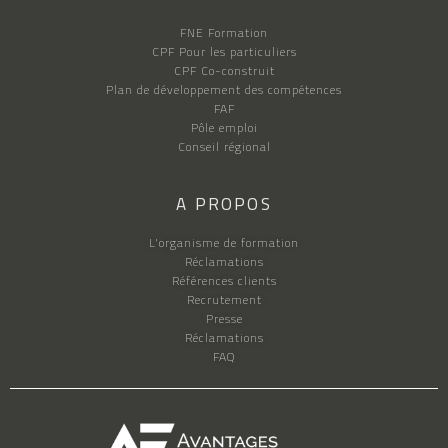
l
t
FNE Formation
CPF Pour les particuliers
r
CPF Co-construit
e
Plan de développement des compétences
-
FAF
Pôle emploi
N
Conseil régional
o
u
A PROPOS
s
a
L'organisme de formation
v
Réclamations
Références clients
o
Recrutement
n
Presse
s
Réclamations
FAQ
é
g
a
l