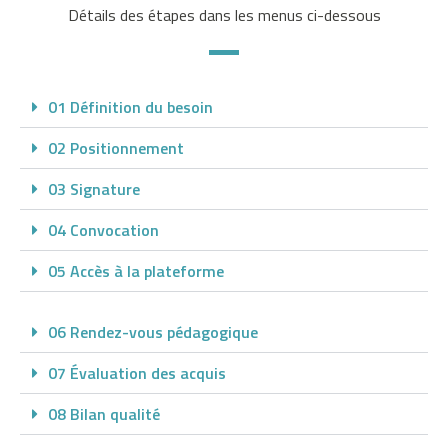
Détails des étapes dans les menus ci-dessous
t
é
e
s
01 Définition du besoin
r
02 Positionnement
e
l
03 Signature
a
t
04 Convocation
i
05 Accès à la plateforme
v
e
m
06 Rendez-vous pédagogique
e
07 Évaluation des acquis
n
t
08 Bilan qualité
c