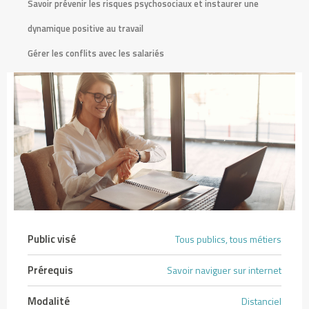
Savoir prévenir les risques psychosociaux et instaurer une
d
dynamique positive au travail
é
p
Gérer les conflits avec les salariés
ô
t
s
,
f
i
s
c
a
l
i
Public visé
Tous publics, tous métiers
t
Prérequis
Savoir naviguer sur internet
é
e
Modalité
Distanciel
t