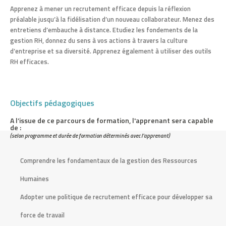
Apprenez à mener un recrutement efficace depuis la réflexion
t
préalable jusqu’à la fidélisation d’un nouveau collaborateur. Menez des
e
entretiens d’embauche à distance. Etudiez les fondements de la
gestion RH, donnez du sens à vos actions à travers la culture
b
d’entreprise et sa diversité. Apprenez également à utiliser des outils
RH efficaces.
i
n
Objectifs pédagogiques
g
A l’issue de ce parcours de formation, l'apprenant sera capable
de :
o
(selon programme et durée de formation déterminés avec l'apprenant)
l
Comprendre les fondamentaux de la gestion des Ressources
o
Humaines
t
Adopter une politique de recrutement efficace pour développer sa
force de travail
o