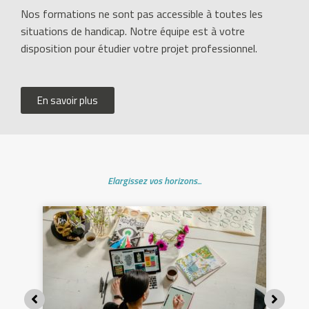
N
Nos formations ne sont pas accessible à toutes les
o
situations de handicap. Notre équipe est à votre
u
disposition pour étudier votre projet professionnel.
v
e
a
En savoir plus
u
c
a
s
i
Elargissez vos horizons...
n
o
e
n
l
i
g