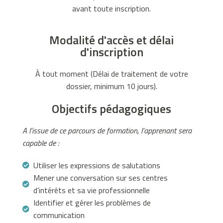
e
avant toute inscription.
s
a
Modalité d'accès et délai
n
d'inscription
s
f
À tout moment (Délai de traitement de votre
i
dossier, minimum 10 jours).
l
t
Objectifs pédagogiques
r
e
A l’issue de ce parcours de formation, l’apprenant sera
-
capable de :
C
e
Utiliser les expressions de salutations
l
Mener une conversation sur ses centres
a
d’intérêts et sa vie professionnelle
d
Identifier et gérer les problèmes de
o
communication