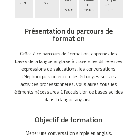
20H
FOAD
u
de
tous
sur
800 €
métiers
internet
e
r
à
Présentation du parcours de
l
formation
a
R
Grâce à ce parcours de formation, apprenez les
o
bases de la langue anglaise à travers les différentes
u
expressions de salutations, les conversations
l
téléphoniques ou encore les échanges sur vos
e
activités professionnelles, vous aurez tous les
t
éléments nécessaires à l’acquisition de bases solides
t
dans la langue anglaise.
e
a
Objectif de formation
m
é
Mener une conversation simple en anglais.
r