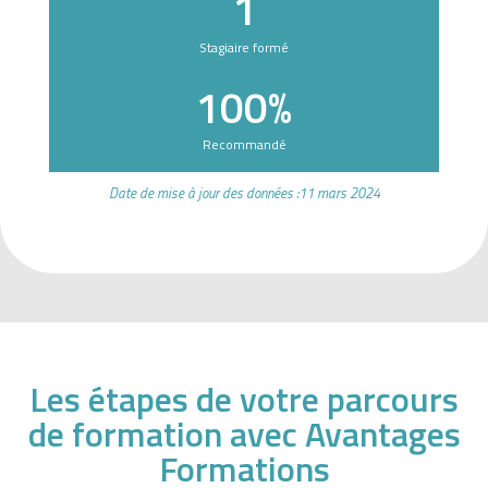
1
a
n
Stagiaire formé
t
100
%
d
e
Recommandé
g
a
Date de mise à jour des données :11 mars 2024
g
n
e
r
d
e
l
Les étapes de votre parcours
'
a
de formation avec Avantages
r
Formations
g