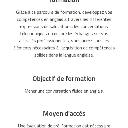
n
o
Grâce à ce parcours de formation, développez vos
e
compétences en anglais à travers les différentes
n
expressions de salutations, les conversations
l
téléphoniques ou encore les échanges sur vos
i
activités professionnelles, vous aurez tous les
g
éléments nécessaires à l’acquisition de compétences
n
solides dans la langue anglaise.
e
2
0
Objectif de formation
2
6
Mener une conversation fluide en anglais.
:
g
u
Moyen d'accès
i
d
Une évaluation de pré-formation est nécessaire