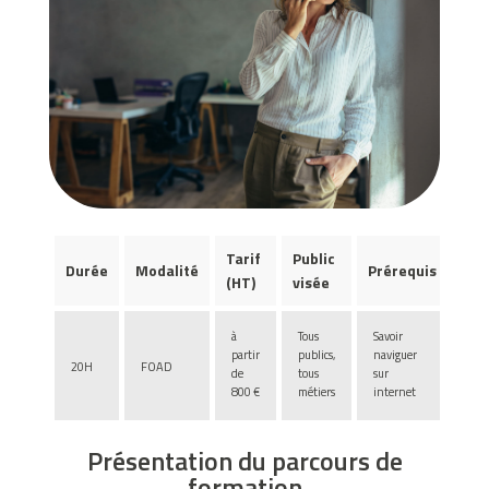
r
c
i
a
l
.
N
o
u
Tarif
Public
Durée
Modalité
Prérequis
v
(HT)
visée
e
a
à
Tous
Savoir
u
partir
publics,
naviguer
20H
FOAD
de
tous
sur
c
800 €
métiers
internet
a
s
Présentation du parcours de
i
formation