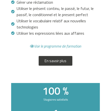
n
Gérer une réclamation
n
Utiliser le présent continu, le passé, le futur, le
e
passif, le conditionnel et le present perfect
u
Utiliser le vocabulaire relatif aux nouvelles
n
technologies
m
Utiliser les expressions liées aux affaires
o
y
Voir le programme de formation
e
n
En savoir plus
p
a
s
s
100
 %
i
o
Stagiaires satisfaits
n
n