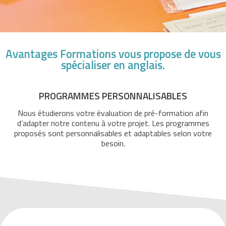
i
s
c
a
Avantages Formations vous propose de vous
l
spécialiser en anglais.
i
t
PROGRAMMES PERSONNALISABLES
é
e
Nous étudierons votre évaluation de pré-formation afin
t
d’adapter notre contenu à votre projet. Les programmes
proposés sont personnalisables et adaptables selon votre
v
besoin.
r
a
i
s
p
l
a