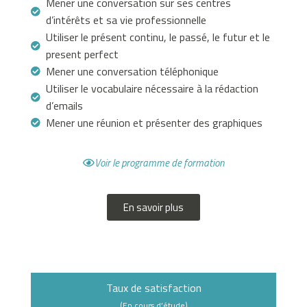
Mener une conversation sur ses centres
v
d’intérêts et sa vie professionnelle
o
Utiliser le présent continu, le passé, le futur et le
u
present perfect
s
Mener une conversation téléphonique
a
Utiliser le vocabulaire nécessaire à la rédaction
v
d’emails
e
Mener une réunion et présenter des graphiques
z
p
Voir le programme de formation
l
u
s
En savoir plus
d
e
2
1
Taux de satisfaction
a
n
(En cours d’étude)