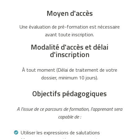
i
Moyen d'accès
c
a
Une évaluation de pré-formation est nécessaire
i
avant toute inscription.
n
Modalité d'accès et délai
e
d'inscription
l
é
g
À tout moment (Délai de traitement de votre
a
dossier, minimum 10 jours).
l
Objectifs pédagogiques
e
m
e
A l’issue de ce parcours de formation, l’apprenant sera
n
capable de :
t
s
Utiliser les expressions de salutations
i