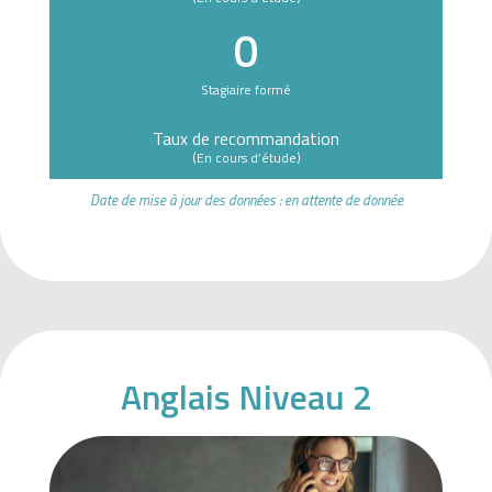
s
0
d
a
Stagiaire formé
n
s
Taux de recommandation
(En cours d’étude)
u
n
Date de mise à jour des données : en attente de donnée
c
a
s
i
n
o
Anglais Niveau 2
c
o
m
m
e