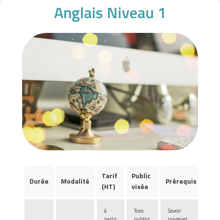
Anglais Niveau 1
f
o
n
d
s
:
V
o
u
s
p
o
u
v
Tarif
Public
e
Durée
Modalité
Prérequis
(HT)
visée
z
j
à
Tous
Savoir
o
partir
publics,
naviguer