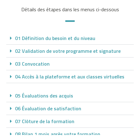
e
Détails des étapes dans les menus ci-dessous
n
t
s
u
01 Définition du besoin et du niveau
p
p
02 Validation de votre programme et signature
l
03 Convocation
é
m
04 Accès à la plateforme et aux classes virtuelles
e
n
05 Évaluations des acquis
t
a
06 Évaluation de satisfaction
i
r
07 Clôture de la formation
e
08 Bilan 1 mois après votre formation
.